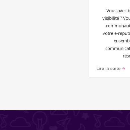
Vous avez b
visibilité ? V
communauté
votre e-reput
ensembl
communicati
rés
Lire la suite