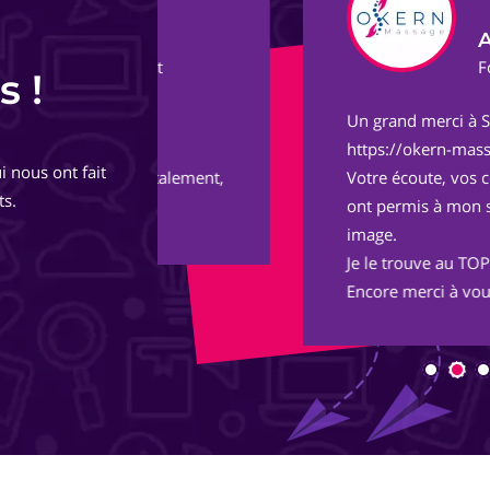
Audrey G.
ect
Fondatrice et Masso
s !
Un grand merci à Sophie et Adrien pou
de
https://okern-massage.ch.
i nous ont fait
totalement,
Votre écoute, vos conseils, votre réac
ts.
ont permis à mon site de voir le jour 
image.
Je le trouve au TOP ! Bon boulot !
Encore merci à vous deux et longue vie