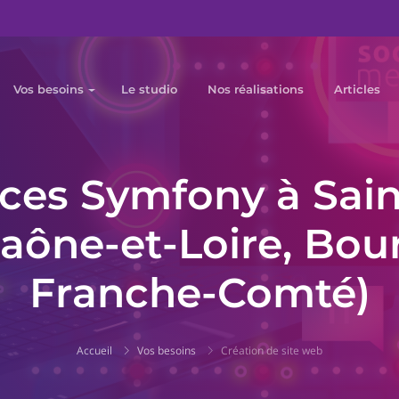
Vos besoins
Le studio
Nos réalisations
Articles
ces Symfony à Saint
Saône-et-Loire, Bo
Franche-Comté)
Accueil
Vos besoins
Création de site web