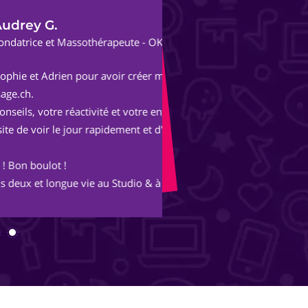
Al
thérapeute - OKern
Fon
r avoir créer mon site
Après une expérienc
parisienne, nous avo
tivité et votre engagement
Avec les conseils et 
rapidement et d'être à mon
merveille et s'ouvre
inimaginables.
 au Studio & à OKern :-)
Merci Piotr, beau trav