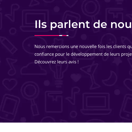
Charlotte Lorette
Responsable commerciale - HomeKon
Ils parlent de nou
Equipe très pro, très réactive. De très bons conseils, des
développements très réfléchis, je suis totalement ravie 
Nous remercions une nouvelle fois les clients qu
travailler avec eux ! Ils pensent à tout ! Je recommande 
confiance pour le développement de leurs proje
même les yeux fermés !
Découvrez leurs avis !