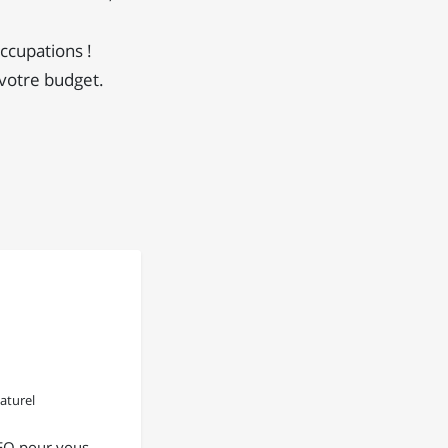
ccupations !
 votre budget.
aturel
EO pour vous