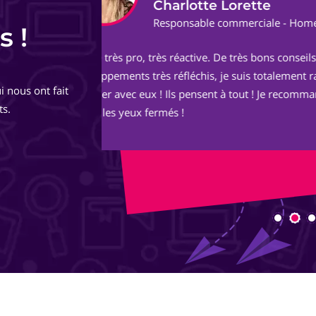
Audrey G.
ect
Fondatrice et Masso
s !
Un grand merci à Sophie et Adrien pou
de
https://okern-massage.ch.
i nous ont fait
totalement,
Votre écoute, vos conseils, votre réac
ts.
ont permis à mon site de voir le jour 
image.
Je le trouve au TOP ! Bon boulot !
Encore merci à vous deux et longue vie