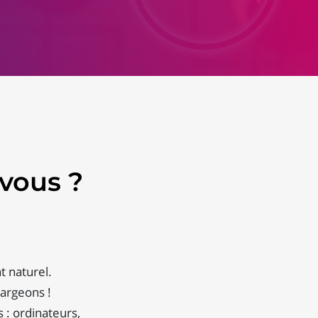
vous ?
t naturel.
hargeons !
 : ordinateurs,