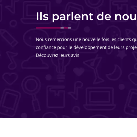
Charlotte Lorette
Responsable commerciale - HomeKon
Ils parlent de nou
Equipe très pro, très réactive. De très bons conseils, des
développements très réfléchis, je suis totalement ravie 
Nous remercions une nouvelle fois les clients qu
travailler avec eux ! Ils pensent à tout ! Je recommande 
confiance pour le développement de leurs proje
même les yeux fermés !
Découvrez leurs avis !