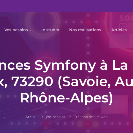
Vos besoins
Le studio
Nos réalisations
Articles
nces Symfony à La
x, 73290 (Savoie, A
Rhône-Alpes)
Accueil
Vos besoins
Création de site web