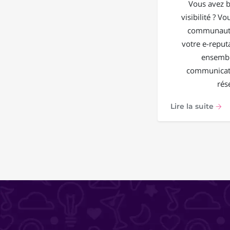
Vous avez b
visibilité ? V
communauté
votre e-reput
ensembl
communicati
rés
Lire la suite