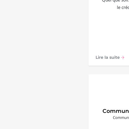
le cré
Lire la suite
Communi
Communic