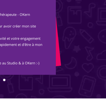
Al
thérapeute - OKern
Fon
r avoir créer mon site
Après une expérienc
parisienne, nous avo
tivité et votre engagement
Avec les conseils et 
rapidement et d'être à mon
merveille et s'ouvre
inimaginables.
 au Studio & à OKern :-)
Merci Piotr, beau trav