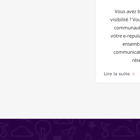
Vous avez b
visibilité ? V
communauté
votre e-reput
ensembl
communicati
rés
Lire la suite