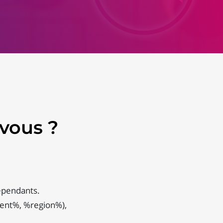
vous ?
épendants.
ment%, %region%),