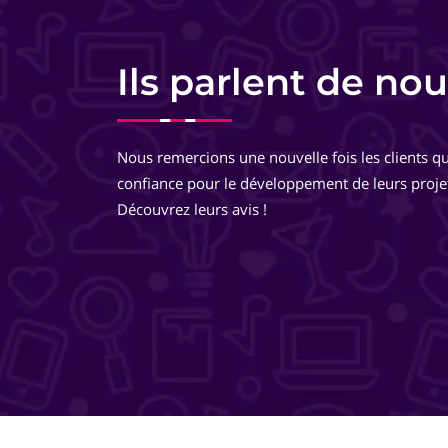
Charlotte Lorette
Responsable commerciale - HomeKon
Ils parlent de nou
Equipe très pro, très réactive. De très bons conseils, des
développements très réfléchis, je suis totalement ravie 
Nous remercions une nouvelle fois les clients qu
travailler avec eux ! Ils pensent à tout ! Je recommande 
confiance pour le développement de leurs proje
même les yeux fermés !
Découvrez leurs avis !