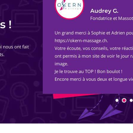
Audrey G.
ect
Fondatrice et Masso
s !
Un grand merci à Sophie et Adrien pou
de
https://okern-massage.ch.
i nous ont fait
totalement,
Votre écoute, vos conseils, votre réac
ts.
ont permis à mon site de voir le jour 
image.
Je le trouve au TOP ! Bon boulot !
Encore merci à vous deux et longue vie