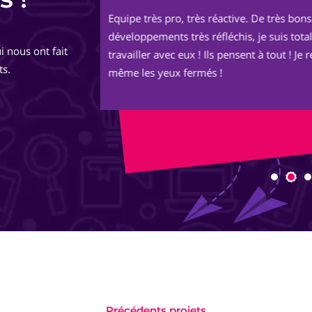
Un grand merci à Sophie et Adrien pou
de
https://okern-massage.ch.
i nous ont fait
totalement,
Votre écoute, vos conseils, votre réac
ts.
ont permis à mon site de voir le jour 
image.
Je le trouve au TOP ! Bon boulot !
Encore merci à vous deux et longue vie
Précédents projets