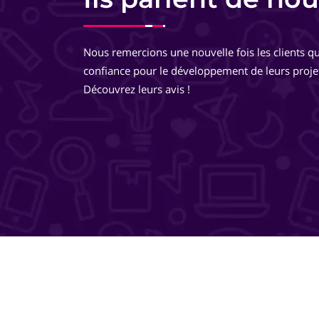
Equipe très pro, très réactive. De très bons conseils, des
développements très réfléchis, je suis totalement ravie 
Nous remercions une nouvelle fois les clients qu
travailler avec eux ! Ils pensent à tout ! Je recommande 
confiance pour le développement de leurs proje
même les yeux fermés !
Découvrez leurs avis !