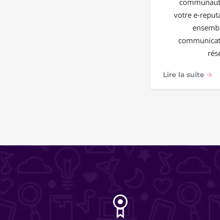
communauté
votre e-reput
ensembl
communicati
rés
Lire la suite