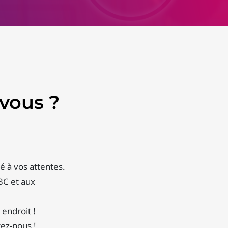
vous ?
té à vos attentes.
3C et aux
 endroit !
tez-nous !