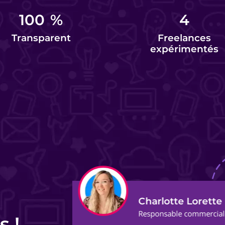
100
%
4
Transparent
Freelances
expérimentés
Audrey G.
ect
Fondatrice et Masso
s !