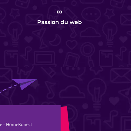
∞
Passion du web
Al
thérapeute - OKern
Fon