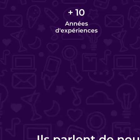
+
10
Années
d'expériences
Charlotte Lorette
Responsable commerciale - HomeKon
Ils parlent de nou