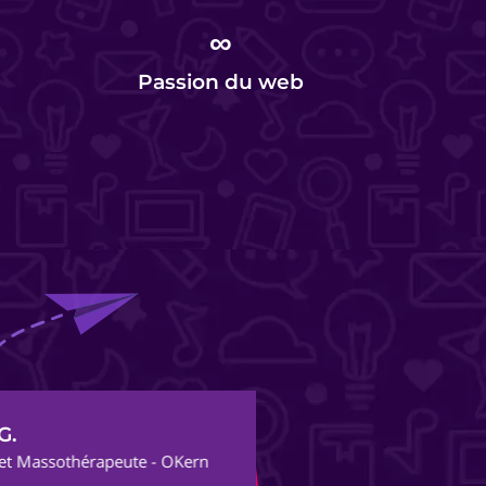
∞
Passion du web
Al
thérapeute - OKern
Fon