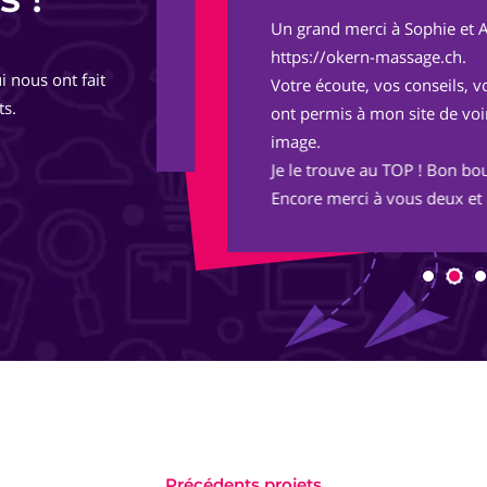
Un grand merci à Sophie et Adrien pou
de
https://okern-massage.ch.
i nous ont fait
totalement,
Votre écoute, vos conseils, votre réac
ts.
ont permis à mon site de voir le jour 
image.
Je le trouve au TOP ! Bon boulot !
Encore merci à vous deux et longue vie
Précédents projets