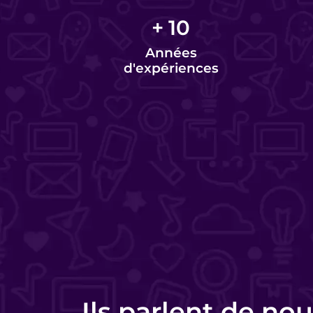
+
10
Années
d'expériences
Charlotte Lorette
Responsable commerciale - HomeKon
Ils parlent de nou