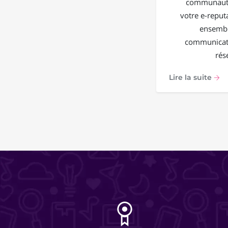
communauté
votre e-reput
ensembl
communicati
rés
Lire la suite