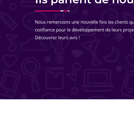
Equipe très pro, très réactive. De très bons conseils, des
développements très réfléchis, je suis totalement ravie 
Nous remercions une nouvelle fois les clients qu
travailler avec eux ! Ils pensent à tout ! Je recommande 
confiance pour le développement de leurs proje
même les yeux fermés !
Découvrez leurs avis !