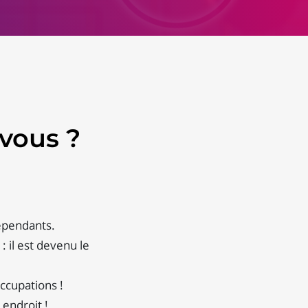
vous ?
épendants.
 il est devenu le
ccupations !
 endroit !