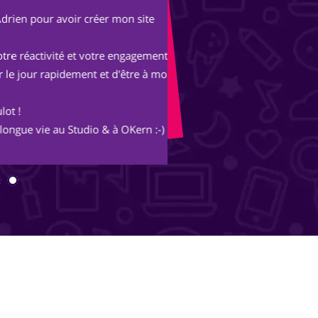
r avoir créer mon site
Après une expérienc
parisienne, nous avo
tivité et votre engagement
Avec les conseils et 
rapidement et d'être à mon
merveille et s'ouvre
inimaginables.
 au Studio & à OKern :-)
Merci Piotr, beau trav