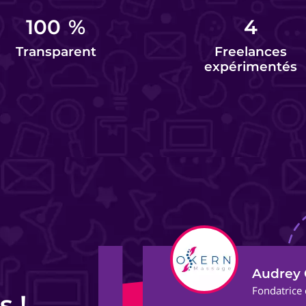
100
%
4
Transparent
Freelances
expérimentés
Audrey G.
ect
Fondatrice et Masso
s !