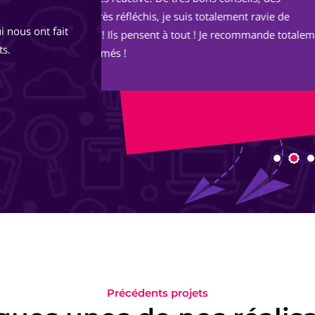
de
https://okern-massage.ch.
i nous ont fait
totalement,
Votre écoute, vos conseils, votre réac
ts.
ont permis à mon site de voir le jour 
image.
Je le trouve au TOP ! Bon boulot !
Encore merci à vous deux et longue vie
Précédents projets