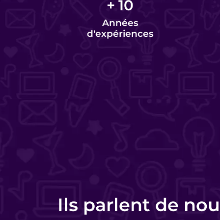
+
10
Années
d'expériences
Charlotte Lorette
Responsable commerciale - HomeKon
Ils parlent de nou
Equipe très pro, très réactive. De très bons conseils, des