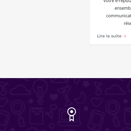
votre e-reput
ensembl
communicati
rés
Lire la suite