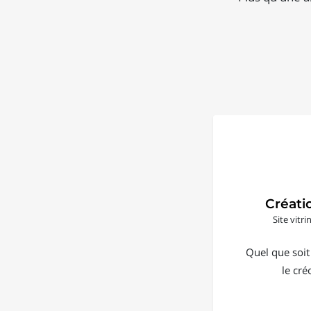
Créati
Site vitr
Quel que soit
le cré