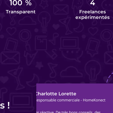
100
%
4
Transparent
Freelances
expérimentés
Audrey G.
ect
Fondatrice et Masso
s !
Un grand merci à Sophie et Adrien pou