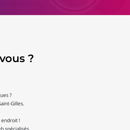
vous ?
gues ?
int-Gilles.
 endroit !
b spécialisés.