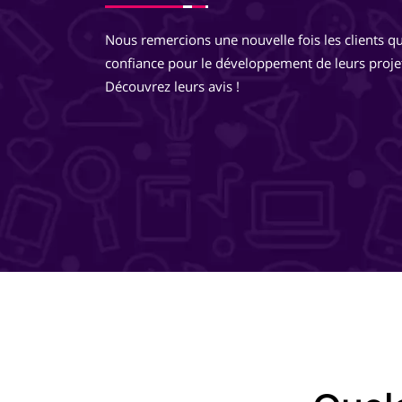
développements très réfléchis, je suis totalement ravie 
Nous remercions une nouvelle fois les clients qu
travailler avec eux ! Ils pensent à tout ! Je recommande 
confiance pour le développement de leurs proje
même les yeux fermés !
Découvrez leurs avis !