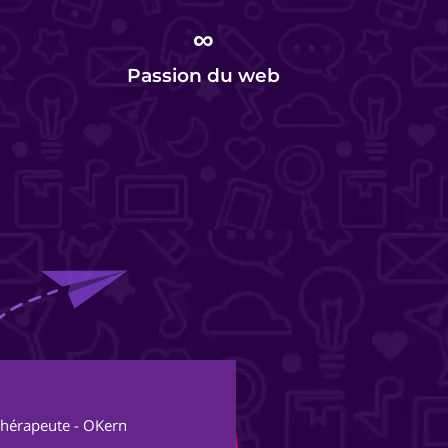
∞
Passion du web
Al
thérapeute - OKern
Fon