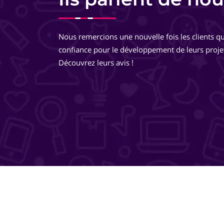
Equipe très pro, très réactive. De très bons conseils, des
développements très réfléchis, je suis totalement ravie 
Nous remercions une nouvelle fois les clients qu
travailler avec eux ! Ils pensent à tout ! Je recommande 
confiance pour le développement de leurs proje
même les yeux fermés !
Découvrez leurs avis !