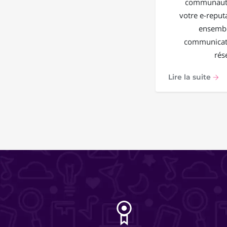
communauté
votre e-reput
ensembl
communicati
rés
Lire la suite