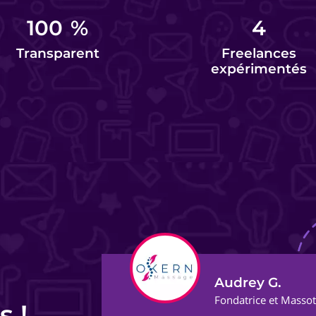
100
%
4
Transparent
Freelances
expérimentés
Audrey G.
ect
Fondatrice et Masso
s !