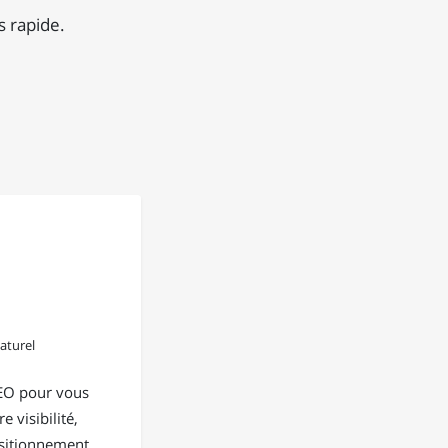
s rapide.
aturel
EO pour vous
e visibilité,
positionnement