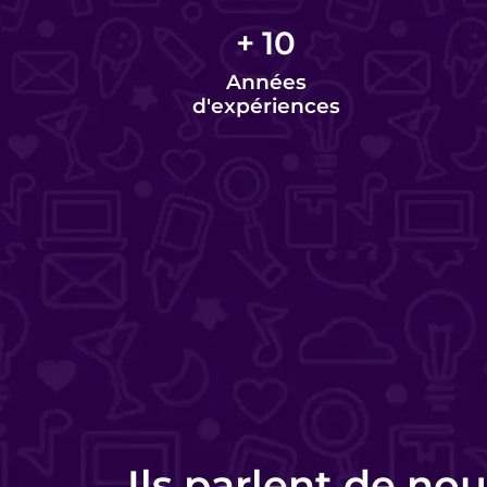
+
10
Années
d'expériences
Charlotte Lorette
Responsable commerciale - HomeKon
Ils parlent de nou