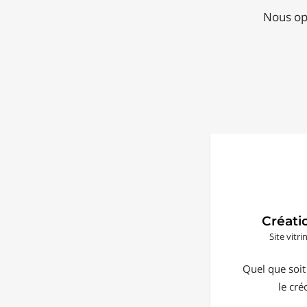
Nous opt
Créati
Site vitr
Quel que soit
le cré