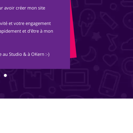
r avoir créer mon site
Après une expérienc
parisienne, nous avo
tivité et votre engagement
Avec les conseils et 
rapidement et d'être à mon
merveille et s'ouvre
inimaginables.
 au Studio & à OKern :-)
Merci Piotr, beau trav