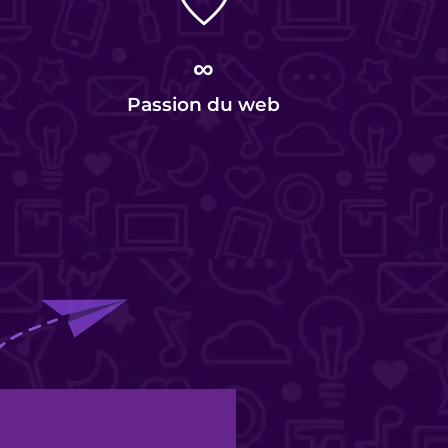
∞
Passion du web
Al