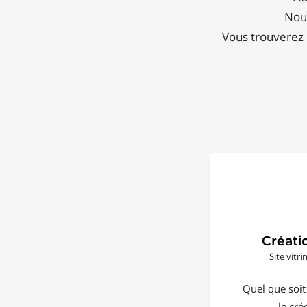
Nous
Vous trouverez 
Créati
Site vitr
Quel que soit
le cré