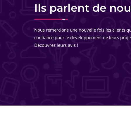
Responsable commerciale - HomeKon
Ils parlent de nou
Equipe très pro, très réactive. De très bons conseils, des
développements très réfléchis, je suis totalement ravie 
Nous remercions une nouvelle fois les clients qu
travailler avec eux ! Ils pensent à tout ! Je recommande 
confiance pour le développement de leurs proje
même les yeux fermés !
Découvrez leurs avis !