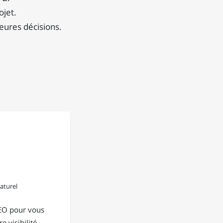
ojet.
eures décisions.
aturel
EO pour vous
e visibilité,