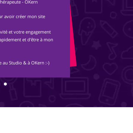
thérapeute - OKern
Fon
r avoir créer mon site
Après une expérienc
parisienne, nous avo
tivité et votre engagement
Avec les conseils et 
rapidement et d'être à mon
merveille et s'ouvre
inimaginables.
 au Studio & à OKern :-)
Merci Piotr, beau trav