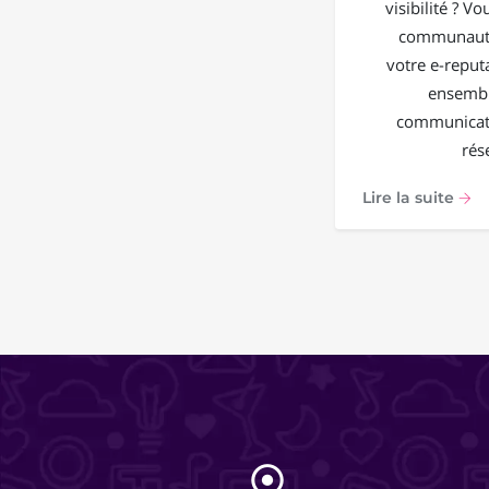
visibilité ? V
communauté
votre e-reput
ensembl
communicati
rés
Lire la suite