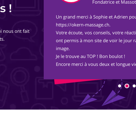
ect
Fondatrice et Masso
s !
Un grand merci à Sophie et Adrien pou
de
https://okern-massage.ch.
i nous ont fait
totalement,
Votre écoute, vos conseils, votre réac
ts.
ont permis à mon site de voir le jour 
image.
Je le trouve au TOP ! Bon boulot !
Encore merci à vous deux et longue vie