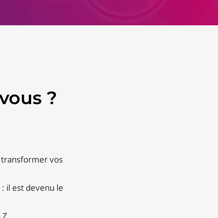
vous ?
r transformer vos
 il est devenu le
 Z.