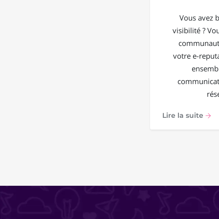
Vous avez b
visibilité ? V
communauté
votre e-reput
ensembl
communicati
rés
Lire la suite