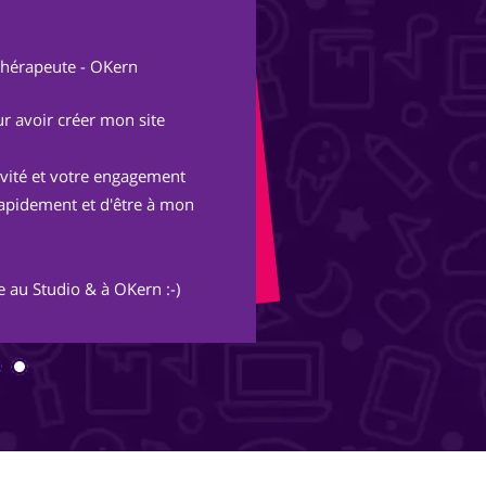
Al
thérapeute - OKern
Fon
r avoir créer mon site
Après une expérienc
parisienne, nous avo
tivité et votre engagement
Avec les conseils et 
rapidement et d'être à mon
merveille et s'ouvre
inimaginables.
 au Studio & à OKern :-)
Merci Piotr, beau trav