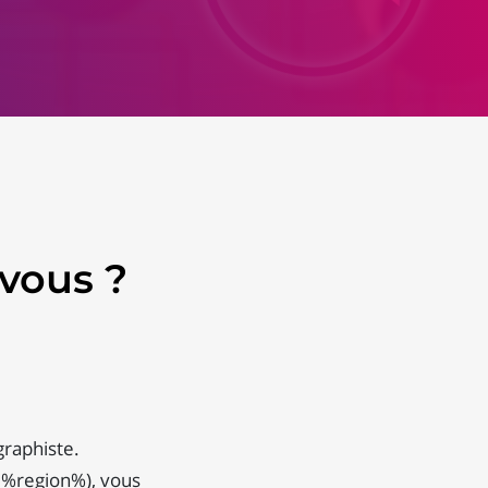
vous ?
graphiste.
 %region%), vous