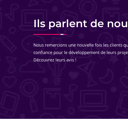
Charlotte Lorette
Responsable commerciale - HomeKon
Ils parlent de nou
Equipe très pro, très réactive. De très bons conseils, des
développements très réfléchis, je suis totalement ravie 
Nous remercions une nouvelle fois les clients qu
travailler avec eux ! Ils pensent à tout ! Je recommande 
confiance pour le développement de leurs proje
même les yeux fermés !
Découvrez leurs avis !