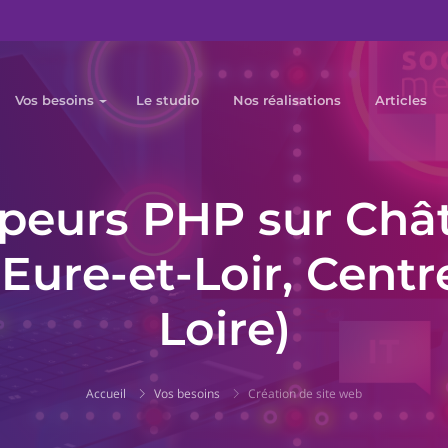
Vos besoins
Le studio
Nos réalisations
Articles
peurs PHP sur Châ
Eure-et-Loir, Centr
Loire)
Accueil
Vos besoins
Création de site web