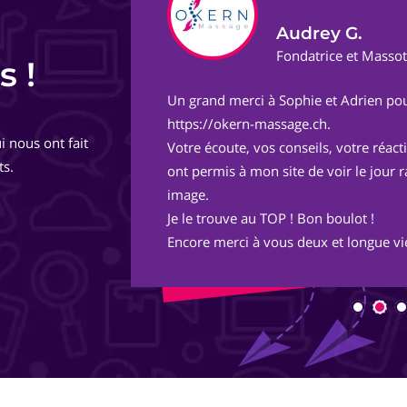
Audrey G.
ect
Fondatrice et Masso
s !
Un grand merci à Sophie et Adrien pou
de
https://okern-massage.ch.
i nous ont fait
totalement,
Votre écoute, vos conseils, votre réac
ts.
ont permis à mon site de voir le jour 
image.
Je le trouve au TOP ! Bon boulot !
Encore merci à vous deux et longue vie