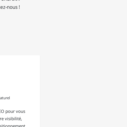
tez-nous !
aturel
EO pour vous
e visibilité,
positionnement