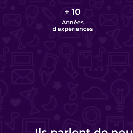
+
10
Années
d'expériences
Charlotte Lorette
Responsable commerciale - HomeKon
Ils parlent de nou