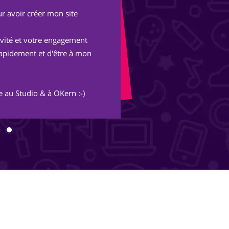
r avoir créer mon site
Après une expérienc
parisienne, nous avo
tivité et votre engagement
Avec les conseils et 
rapidement et d'être à mon
merveille et s'ouvre
inimaginables.
 au Studio & à OKern :-)
Merci Piotr, beau trav