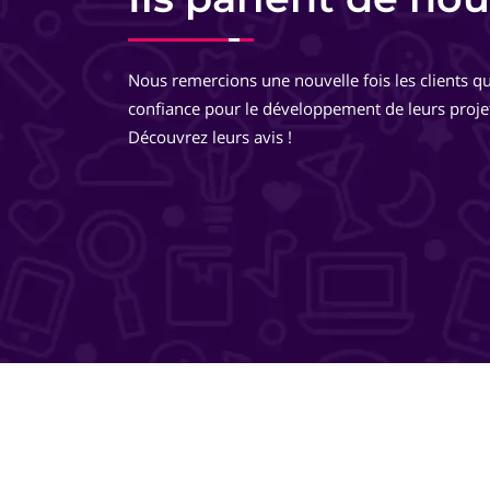
Equipe très pro, très réactive. De très bons conseils, des
développements très réfléchis, je suis totalement ravie 
Nous remercions une nouvelle fois les clients qu
travailler avec eux ! Ils pensent à tout ! Je recommande 
confiance pour le développement de leurs proje
même les yeux fermés !
Découvrez leurs avis !