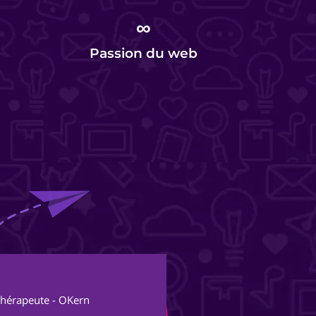
∞
Passion du web
Al
thérapeute - OKern
Fon