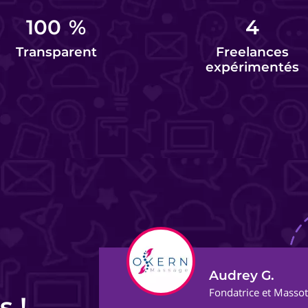
100
%
4
Transparent
Freelances
expérimentés
Audrey G.
ect
Fondatrice et Masso
s !