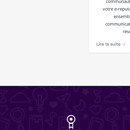
communauté
votre e-reput
ensembl
communicati
rés
Lire la suite