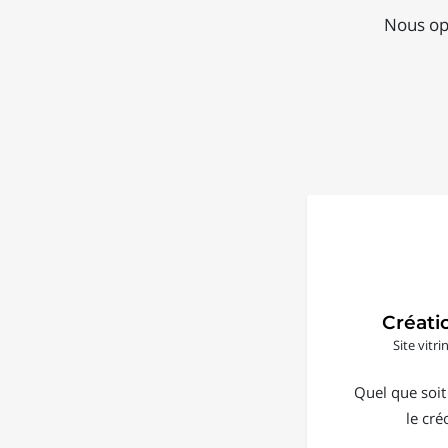
Nous opt
Créati
Site vitr
Quel que soit
le cré