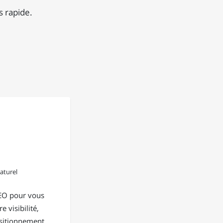
s rapide.
aturel
EO pour vous
e visibilité,
positionnement