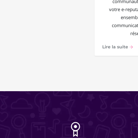
communauté
votre e-reput
ensembl
communicati
rés
Lire la suite