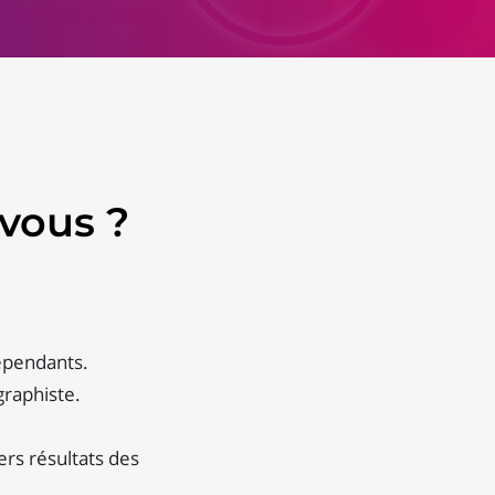
vous ?
épendants.
graphiste.
ers résultats des