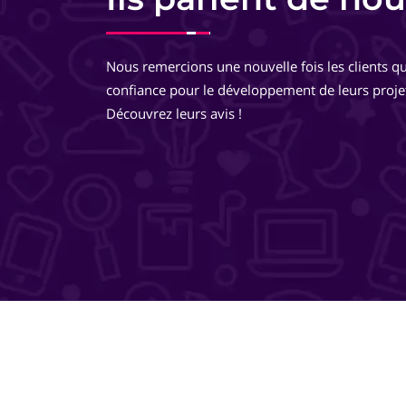
Equipe très pro, très réactive. De très bons conseils, des
développements très réfléchis, je suis totalement ravie 
Nous remercions une nouvelle fois les clients qu
travailler avec eux ! Ils pensent à tout ! Je recommande 
confiance pour le développement de leurs proje
même les yeux fermés !
Découvrez leurs avis !