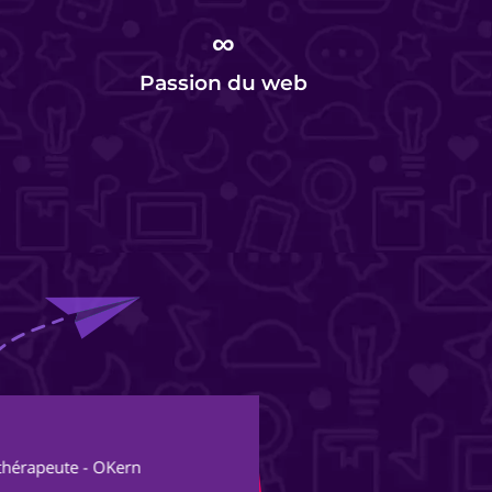
∞
Passion du web
Al
thérapeute - OKern
Fon