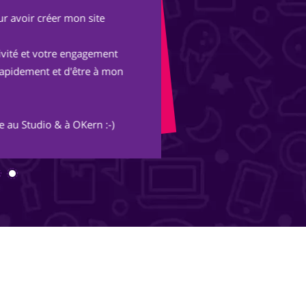
r avoir créer mon site
Après une expérienc
parisienne, nous avo
tivité et votre engagement
Avec les conseils et 
rapidement et d'être à mon
merveille et s'ouvre
inimaginables.
 au Studio & à OKern :-)
Merci Piotr, beau trav