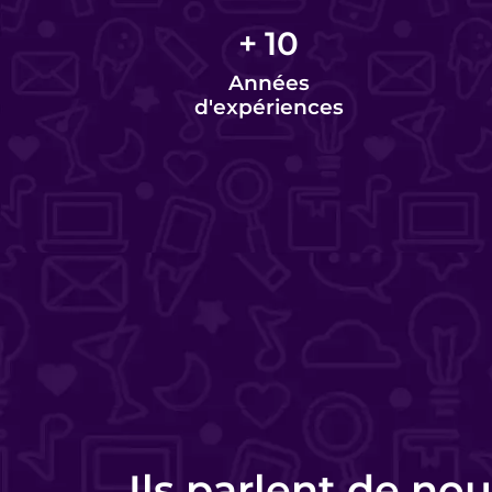
+
10
Années
d'expériences
Charlotte Lorette
Responsable commerciale - HomeKon
Ils parlent de nou