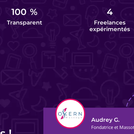
100
%
4
Transparent
Freelances
expérimentés
Audrey G.
ect
Fondatrice et Masso
s !