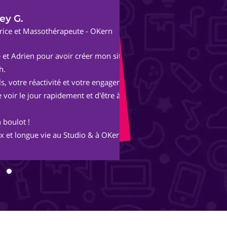
Al
thérapeute - OKern
Fon
r avoir créer mon site
Après une expérienc
parisienne, nous avo
tivité et votre engagement
Avec les conseils et 
rapidement et d'être à mon
merveille et s'ouvre
inimaginables.
 au Studio & à OKern :-)
Merci Piotr, beau trav