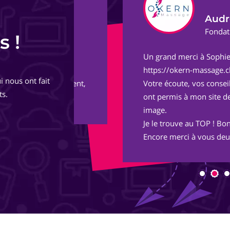
Audrey G.
ect
Fondatrice et Masso
s !
Un grand merci à Sophie et Adrien pou
de
https://okern-massage.ch.
i nous ont fait
totalement,
Votre écoute, vos conseils, votre réac
ts.
ont permis à mon site de voir le jour 
image.
Je le trouve au TOP ! Bon boulot !
Encore merci à vous deux et longue vie