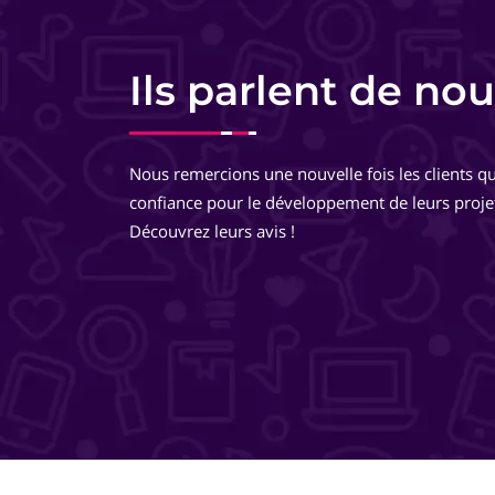
Charlotte Lorette
Responsable commerciale - HomeKon
Ils parlent de nou
Equipe très pro, très réactive. De très bons conseils, des
développements très réfléchis, je suis totalement ravie 
Nous remercions une nouvelle fois les clients qu
travailler avec eux ! Ils pensent à tout ! Je recommande 
confiance pour le développement de leurs proje
même les yeux fermés !
Découvrez leurs avis !