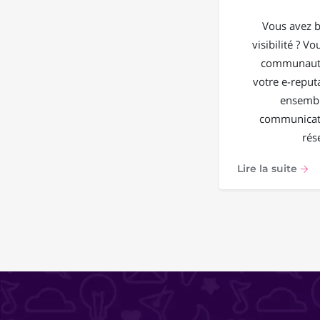
Vous avez b
visibilité ? V
communauté
votre e-reput
ensembl
communicati
rés
Lire la suite