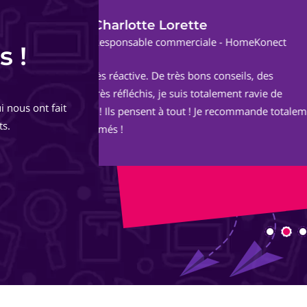
Audrey G.
ect
Fondatrice et Masso
s !
Un grand merci à Sophie et Adrien pou
de
https://okern-massage.ch.
i nous ont fait
totalement,
Votre écoute, vos conseils, votre réac
ts.
ont permis à mon site de voir le jour 
image.
Je le trouve au TOP ! Bon boulot !
Encore merci à vous deux et longue vie