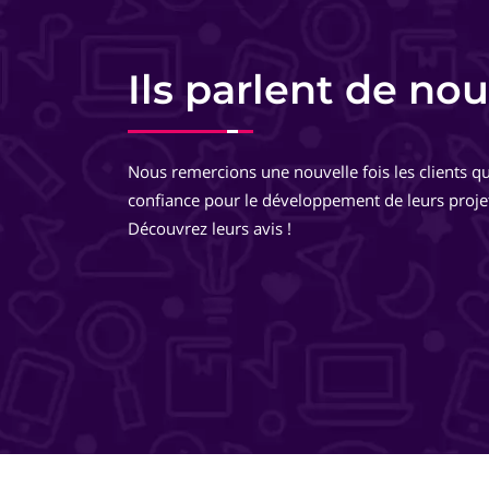
Charlotte Lorette
Responsable commerciale - HomeKon
Ils parlent de nou
Equipe très pro, très réactive. De très bons conseils, des
développements très réfléchis, je suis totalement ravie 
Nous remercions une nouvelle fois les clients qu
travailler avec eux ! Ils pensent à tout ! Je recommande 
confiance pour le développement de leurs proje
même les yeux fermés !
Découvrez leurs avis !