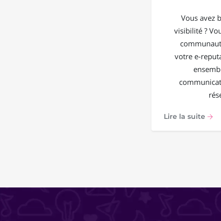
Vous avez b
visibilité ? V
communauté
votre e-reput
ensembl
communicati
rés
Lire la suite