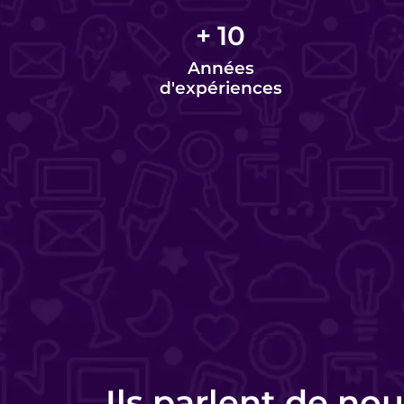
+
10
Années
d'expériences
Charlotte Lorette
Responsable commerciale - HomeKon
Ils parlent de nou