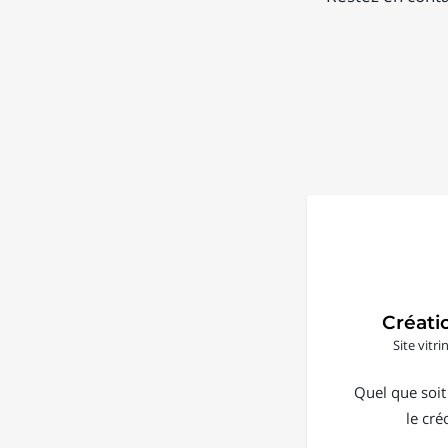
Créati
Site vitr
Quel que soit
le cré