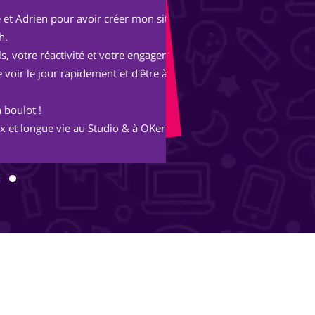
r avoir créer mon site
Après une expérienc
parisienne, nous avo
tivité et votre engagement
Avec les conseils et 
rapidement et d'être à mon
merveille et s'ouvre
inimaginables.
 au Studio & à OKern :-)
Merci Piotr, beau trav