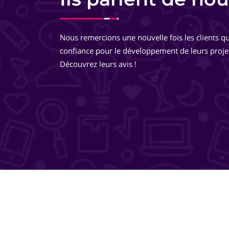
Equipe très pro, très réactive. De très bons conseils, des
développements très réfléchis, je suis totalement ravie 
Nous remercions une nouvelle fois les clients qu
travailler avec eux ! Ils pensent à tout ! Je recommande 
confiance pour le développement de leurs proje
même les yeux fermés !
Découvrez leurs avis !