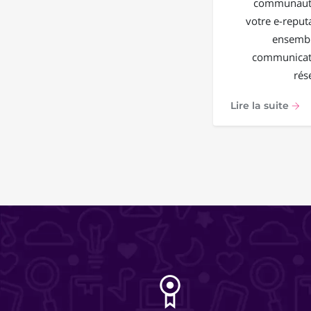
communauté
votre e-reput
ensembl
communicati
rés
Lire la suite