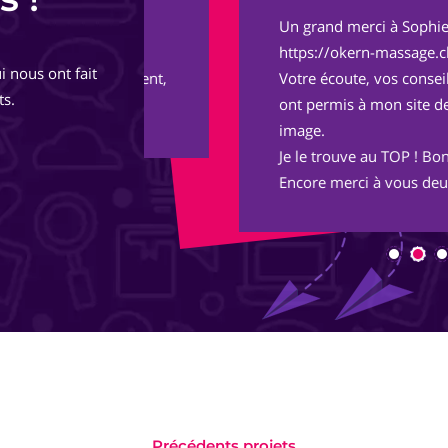
Un grand merci à Sophie et Adrien pou
de
https://okern-massage.ch.
i nous ont fait
totalement,
Votre écoute, vos conseils, votre réac
ts.
ont permis à mon site de voir le jour 
image.
Je le trouve au TOP ! Bon boulot !
Encore merci à vous deux et longue vie
Précédents projets