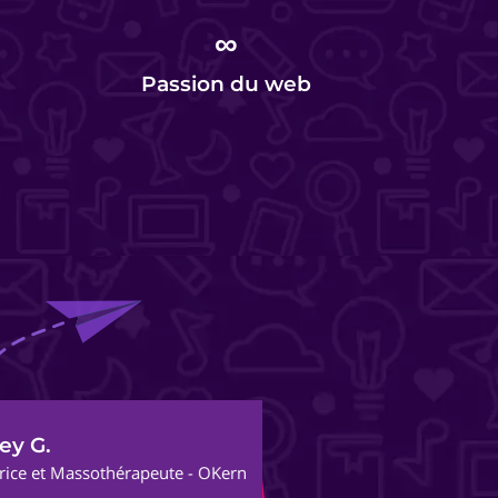
∞
Passion du web
Al
thérapeute - OKern
Fon