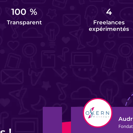
100
%
4
Transparent
Freelances
expérimentés
Audrey G.
ect
Fondatrice et Masso
s !