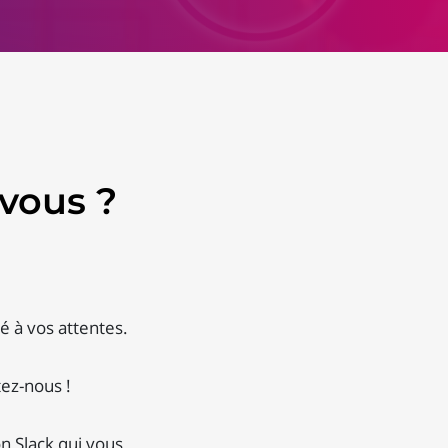
vous ?
té à vos attentes.
tez-nous !
n Slack qui vous