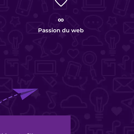
∞
Passion du web
Al