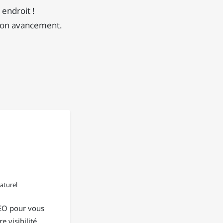
 endroit !
 son avancement.
aturel
EO pour vous
e visibilité,