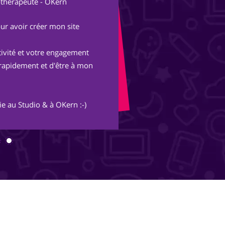
thérapeute - OKern
Fon
r avoir créer mon site
Après une expérienc
parisienne, nous avo
tivité et votre engagement
Avec les conseils et 
rapidement et d'être à mon
merveille et s'ouvre
inimaginables.
 au Studio & à OKern :-)
Merci Piotr, beau trav