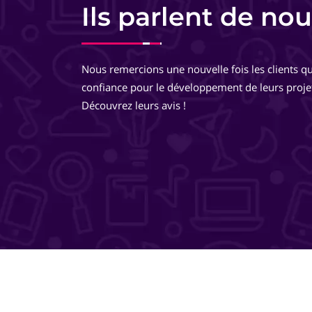
Responsable commerciale - HomeKon
Ils parlent de nou
Equipe très pro, très réactive. De très bons conseils, des
développements très réfléchis, je suis totalement ravie 
Nous remercions une nouvelle fois les clients qu
travailler avec eux ! Ils pensent à tout ! Je recommande 
confiance pour le développement de leurs proje
même les yeux fermés !
Découvrez leurs avis !