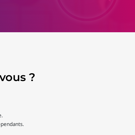
vous ?
e.
épendants.