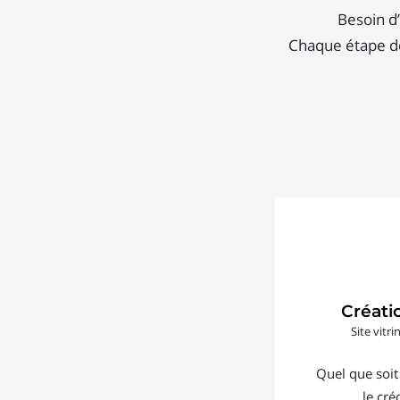
Besoin d’
Chaque étape de
Créati
Site vitr
Quel que soit
le cré