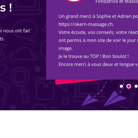
ect
Fondatrice et Masso
s !
Un grand merci à Sophie et Adrien pou
de
https://okern-massage.ch.
i nous ont fait
totalement,
Votre écoute, vos conseils, votre réac
ts.
ont permis à mon site de voir le jour 
image.
Je le trouve au TOP ! Bon boulot !
Encore merci à vous deux et longue vie