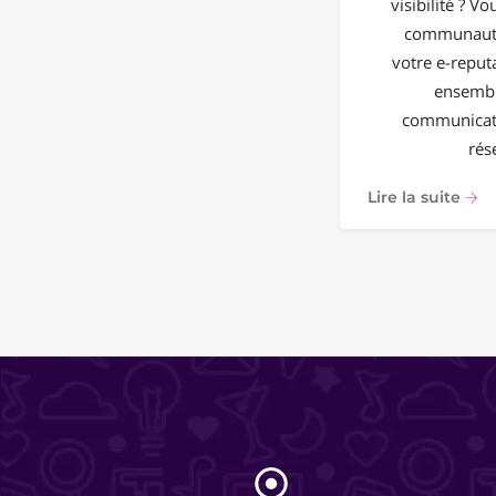
visibilité ? V
communauté
votre e-reput
ensembl
communicati
rés
Lire la suite