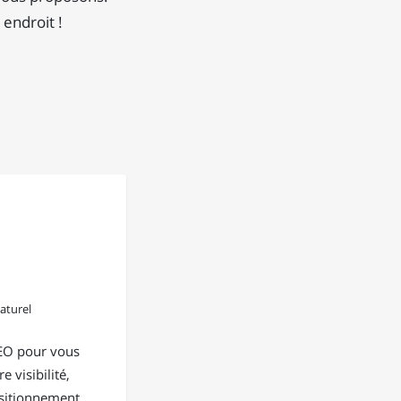
 endroit !
aturel
EO pour vous
e visibilité,
positionnement