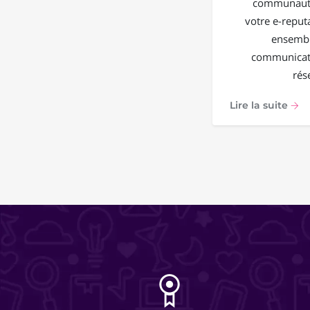
communauté
votre e-reput
ensembl
communicati
rés
Lire la suite