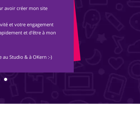
r avoir créer mon site
Après une expérienc
parisienne, nous avo
tivité et votre engagement
Avec les conseils et 
rapidement et d'être à mon
merveille et s'ouvre
inimaginables.
 au Studio & à OKern :-)
Merci Piotr, beau trav