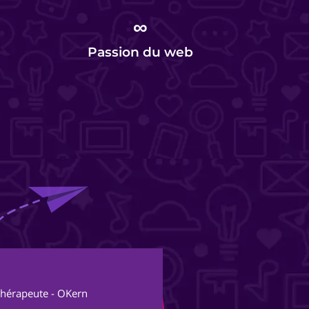
∞
Passion du web
Al
thérapeute - OKern
Fon