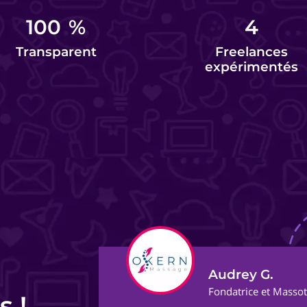
100
%
4
Transparent
Freelances
expérimentés
Audrey G.
ect
Fondatrice et Masso
s !