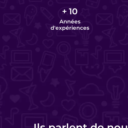
+
10
Années
d'expériences
Charlotte Lorette
Responsable commerciale - HomeKon
Ils parlent de nou