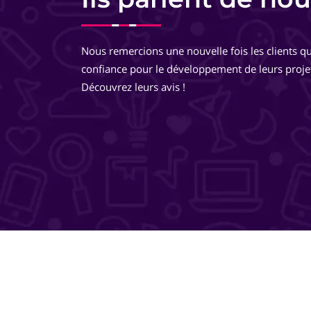
Equipe très pro, très réactive. De très bons conseils, des
développements très réfléchis, je suis totalement ravie 
Nous remercions une nouvelle fois les clients qu
travailler avec eux ! Ils pensent à tout ! Je recommande 
confiance pour le développement de leurs proje
même les yeux fermés !
Découvrez leurs avis !