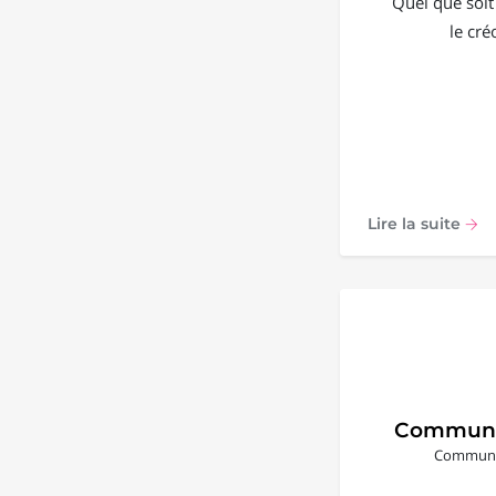
Quel que soit
le cré
Lire la suite
Communi
Communic