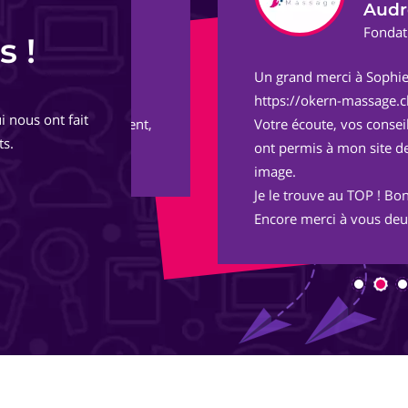
Audrey G.
ect
Fondatrice et Masso
s !
Un grand merci à Sophie et Adrien pou
de
https://okern-massage.ch.
i nous ont fait
totalement,
Votre écoute, vos conseils, votre réac
ts.
ont permis à mon site de voir le jour 
image.
Je le trouve au TOP ! Bon boulot !
Encore merci à vous deux et longue vie