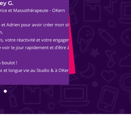
Al
thérapeute - OKern
Fon
r avoir créer mon site
Après une expérienc
parisienne, nous avo
tivité et votre engagement
Avec les conseils et 
rapidement et d'être à mon
merveille et s'ouvre
inimaginables.
 au Studio & à OKern :-)
Merci Piotr, beau trav