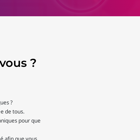
vous ?
gues ?
e de tous.
hniques pour que
é afin que vous