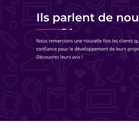
Charlotte Lorette
Responsable commerciale - HomeKon
Ils parlent de nou
Equipe très pro, très réactive. De très bons conseils, des
développements très réfléchis, je suis totalement ravie 
Nous remercions une nouvelle fois les clients qu
travailler avec eux ! Ils pensent à tout ! Je recommande 
confiance pour le développement de leurs proje
même les yeux fermés !
Découvrez leurs avis !