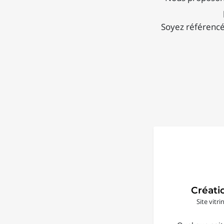
Soyez référencé 
Créati
Site vitr