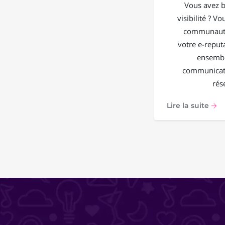
Vous avez b
visibilité ? V
communauté
votre e-reput
ensembl
communicati
rés
Lire la suite