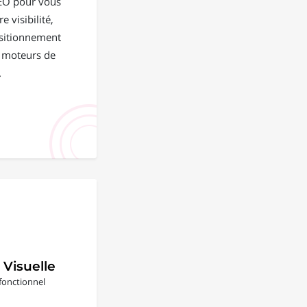
EO pour vous
e visibilité,
positionnement
s moteurs de
.
 Visuelle
fonctionnel